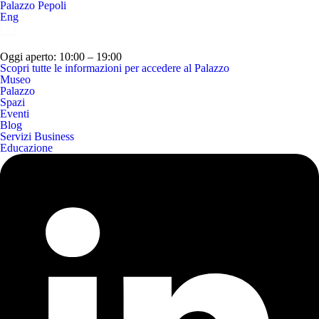
Palazzo Pepoli
Eng
Oggi aperto: 10:00 – 19:00
Scopri tutte le informazioni per accedere al Palazzo
Museo
Palazzo
Spazi
Eventi
Blog
Servizi Business
Educazione