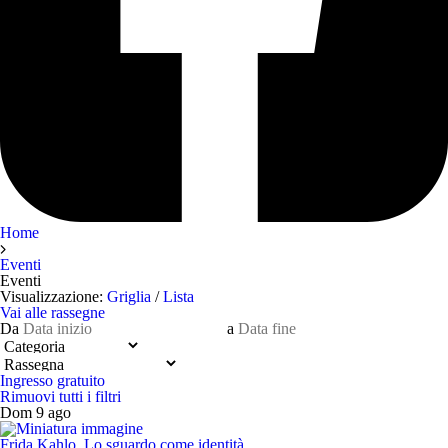
Home
Eventi
Eventi
Visualizzazione:
Griglia
/
Lista
Vai alle rassegne
Da
a
Ingresso gratuito
Rimuovi tutti i filtri
Dom 9 ago
Frida Kahlo. Lo sguardo come identità